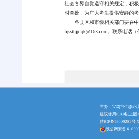
社会各界自觉遵守相关规定，积极
时查处，为广大考生提供安静的考
各县区和市级相关部门要在中
bjssthjjdqk@163.com。联系电话
宝鸡市生
202
主办：宝鸡市生态环
建议使用IE8.0以上
陕ICP备12009282号
网
陕公网安备 610303