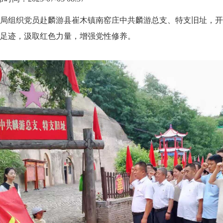
分局组织党员赴麟游县崔木镇南窑庄中共麟游总支、特支旧址，
足迹，汲取红色力量，增强党性修养。